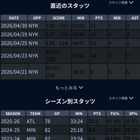
スタッツ用語
直近のスタッツ
DATE
OPP
SCORE
MIN
PTS
REB
AST
2026/04/30
NYK
L
89
-
140
29:05
11
1
2
2026/04/29
NYK
L
97
-
126
33:44
16
0
3
2026/04/25
NYK
L
98
-
114
34:47
15
4
1
W
109
-
2026/04/23
NYK
37:32
14
3
0
108
W
107
-
2026/04/21
NYK
38:10
9
5
6
106
もっとみる
スタッツ用語
シーズン別スタッツ
SEASON
TEAM
GP
MIN
PTS
FG%
3P%
2025-26
ATL
78
33:24
20.8
45.9%
39.9%
2024-25
MIN
82
25:18
9.4
43.8%
38.1%
2023-24
MIN
82
23:24
8.0
43.9%
39.1%