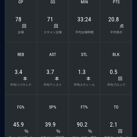
GP
GS
MIN
PTS
78
71
33:24
20.8
回
回
点
出場
スタメン出場
平均出場時間
平均得点
REB
AST
STL
BLK
3.4
3.7
1.3
0.5
本
本
本
回
平均リバウンド
平均アシスト
平均スティール
平均ブロック
FG%
3P%
FT%
TO
45.9
39.9
90.2
2.1
%
%
%
回