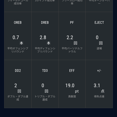
フィールドゴール
3ポイント成功率
フリースロー成功
平均ターンオーバ
成功率
率
ー
OREB
DREB
PF
EJECT
0.7
2.8
2.2
0
本
本
回
回
平均オフェンシブ
平均ディフェンシ
平均パーソナルフ
退場
リバウンド
ブリバウンド
ァウル
DD2
TD3
EFF
+/-
2
0
19.0
3.1
回
回
pt
点
ダブル・ダブル達
トリプル・ダブル
貢献度
得失点差
成
達成