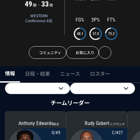
49
33
-
勝
敗
WESTERN
FG%
3P%
FT%
Conference 6位
48.1
37.0
75.2
コミュニティ
お気に入り
情報
日程・結果
ニュース
ロスター
チームリーダー
Anthony Edwards
Rudy Gobert
得点
リバウンド
G/#5
C/#27
アンソニー・エドワーズ
ルディ・ゴべア