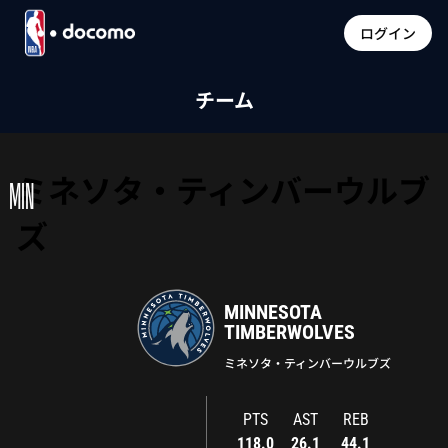
ログイン
チーム
ミネソタ・ティンバーウルブ
MIN
ズ
MINNESOTA
TIMBERWOLVES
ミネソタ・ティンバーウルブズ
PTS
AST
REB
118.0
26.1
44.1