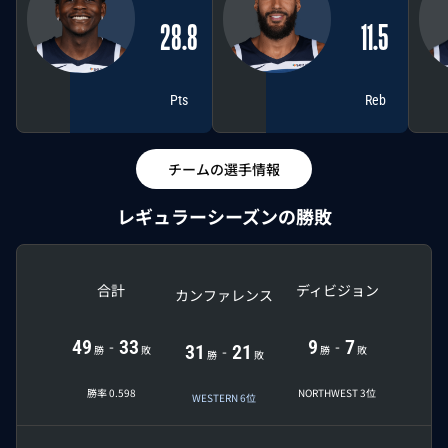
28.8
11.5
Pts
Reb
チームの選手情報
レギュラーシーズンの勝敗
合計
ディビジョン
カンファレンス
49
33
9
7
-
-
31
21
-
勝
敗
勝
敗
勝
敗
勝率 0.598
NORTHWEST 3位
WESTERN 6位