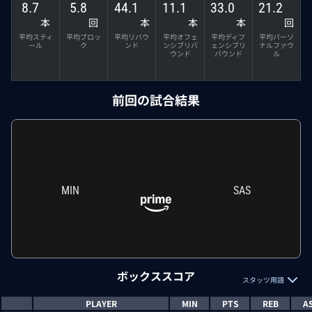
8.7
5.8
44.1
11.1
33.0
21.2
本
回
本
本
本
回
平均スティ
平均ブロッ
平均リバウ
平均オフェ
平均ディフ
平均パーソ
ール
ク
ンド
ンシブリバ
ェンシブリ
ナルファウ
ウンド
バウンド
ル
前回の試合結果
MIN
SAS
ボックススコア
スタッツ用語
PLAYER
MIN
PTS
REB
A