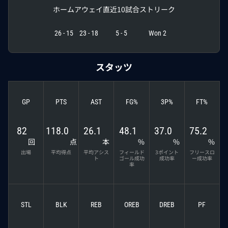
ホーム
アウェイ
直近10試合
ストリーク
26 - 15
23 - 18
5 - 5
Won 2
スタッツ
GP
PTS
AST
FG%
3P%
FT%
82
118.0
26.1
48.1
37.0
75.2
回
点
本
%
%
%
出場
平均得点
平均アシス
フィールド
3ポイント
フリースロ
ト
ゴール成功
成功率
ー成功率
率
STL
BLK
REB
OREB
DREB
PF