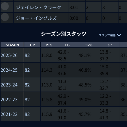
ジェイレン・クラーク
8:01
2
3
0
ジョー・イングルズ
0:00
0
0
0
シーズン別スタッツ
スタッツ用語
SEASON
GP
PTS
FG
FG%
3P
42.6 -
13.8 -
2025-26
82
118.0
48.1%
37
88.5
37.2
41.0 -
15.0 -
2024-25
82
114.3
46.8%
37
87.6
39.9
41.3 -
12.7 -
2023-24
82
113.0
48.5%
38
85.1
32.7
42.9 -
12.2 -
2022-23
82
115.8
49.0%
36
87.4
33.3
41.6 -
14.8 -
2021-22
82
115.9
45.7%
35
91.0
41.3