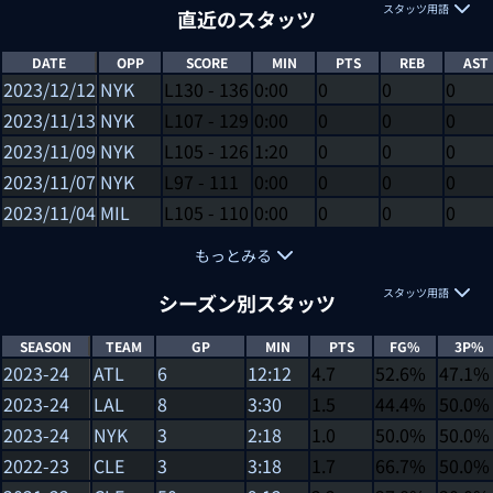
スタッツ用語
直近のスタッツ
DATE
OPP
SCORE
MIN
PTS
REB
AST
2023/12/12
NYK
L
130
-
136
0:00
0
0
0
2023/11/13
NYK
L
107
-
129
0:00
0
0
0
2023/11/09
NYK
L
105
-
126
1:20
0
0
0
2023/11/07
NYK
L
97
-
111
0:00
0
0
0
2023/11/04
MIL
L
105
-
110
0:00
0
0
0
もっとみる
スタッツ用語
シーズン別スタッツ
SEASON
TEAM
GP
MIN
PTS
FG%
3P%
2023-24
ATL
6
12:12
4.7
52.6%
47.1%
2023-24
LAL
8
3:30
1.5
44.4%
50.0%
2023-24
NYK
3
2:18
1.0
50.0%
50.0%
2022-23
CLE
3
3:18
1.7
66.7%
50.0%