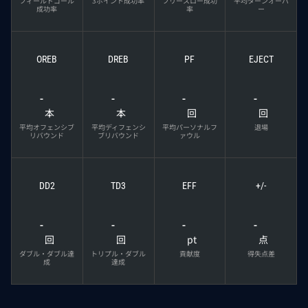
フィールドゴール
3ポイント成功率
フリースロー成功
平均ターンオーバ
成功率
率
ー
OREB
DREB
PF
EJECT
-
-
-
-
本
本
回
回
平均オフェンシブ
平均ディフェンシ
平均パーソナルフ
退場
リバウンド
ブリバウンド
ァウル
DD2
TD3
EFF
+/-
-
-
-
-
回
回
pt
点
ダブル・ダブル達
トリプル・ダブル
貢献度
得失点差
成
達成