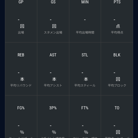
GP
GS
MIN
PTS
-
-
-
-
回
回
点
出場
スタメン出場
平均出場時間
平均得点
REB
AST
STL
BLK
-
-
-
-
本
本
本
回
平均リバウンド
平均アシスト
平均スティール
平均ブロック
FG%
3P%
FT%
TO
-
-
-
-
%
%
%
回