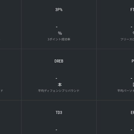
3P%
F
-
-
%
率
3ポイント成功率
フリース
DREB
P
-
-
本
ンド
平均ディフェンシブリバウンド
平均パーソ
TD3
E
-
-