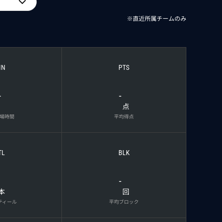
※直近所属チームのみ
IN
PTS
-
-
点
場時間
平均得点
TL
BLK
-
本
回
ティール
平均ブロック