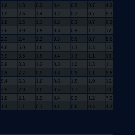
1.8
1.8
0.9
0.4
0.5
0.7
4.2
0
1.9
2.6
1.4
0.2
0.2
0.7
8.3
0
1.8
2.5
1.1
0.2
0.3
0.7
6.9
0
3.6
3.9
1.8
0.3
0.9
1.2
12.9
0
2.9
2.4
1.2
0.3
0.6
0.7
8.6
0
4.6
5.0
1.6
0.5
1.3
1.3
15.9
0
3.9
3.6
1.6
0.4
1.3
1.1
13.5
0
3.8
3.3
1.2
0.3
1.0
1.3
11.2
0
2.6
2.2
0.9
0.3
0.8
1.1
8.6
0
5.4
5.3
1.6
0.6
1.5
1.9
16.9
0
2.9
2.9
1.0
0.5
1.1
1.2
10.6
0
1.8
2.1
1.0
0.4
0.9
1.2
7.0
0
1.4
1.1
0.3
0.1
0.6
0.3
4.2
0