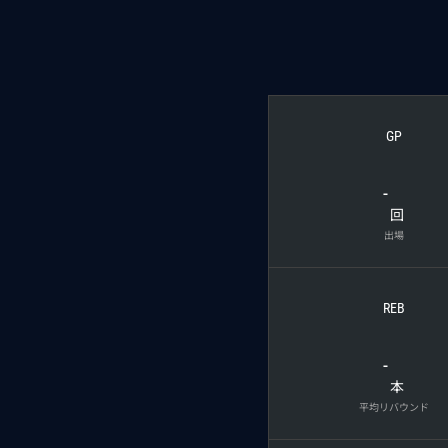
GP
-
回
出場
REB
-
本
平均リバウンド