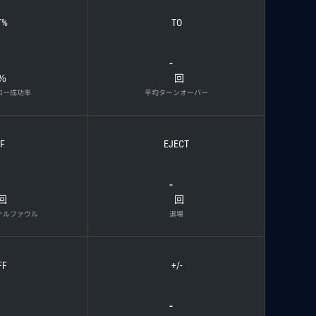
T%
TO
-
%
回
ロー成功率
平均ターンオーバー
F
EJECT
-
回
回
ナルファウル
退場
FF
+/-
-