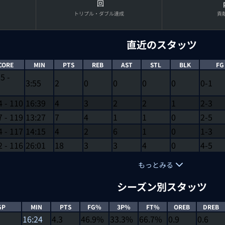
回
トリプル・ダブル達成
貢
直近のスタッツ
CORE
MIN
PTS
REB
AST
STL
BLK
FG
35
-
3:55
2
0
0
0
0
0-1
4
-
110
16:39
4
3
2
2
1
2-3
7
-
119
13:27
7
4
1
1
0
2-5
4
-
117
14:15
4
2
6
1
0
1-3
2
-
116
26:01
18
3
3
4
0
4-5
もっとみる
シーズン別スタッツ
GP
MIN
PTS
FG%
3P%
FT%
OREB
DREB
16:24
4.3
46.9%
33.3%
66.7%
0.9
0.6