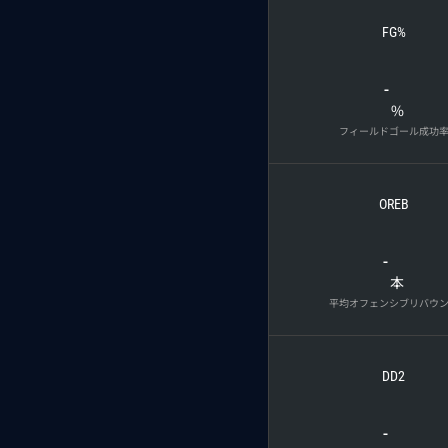
FG%
-
%
フィールドゴール成功
OREB
-
本
平均オフェンシブリバウ
DD2
-