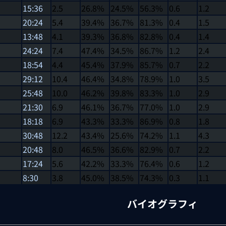
15:36
2.5
26.8%
24.5%
56.3%
0.6
1.2
20:24
5.4
39.4%
36.7%
81.3%
0.4
1.5
13:48
4.1
39.3%
36.8%
82.8%
0.4
1.4
24:24
7.4
47.4%
34.5%
86.7%
1.2
2.4
18:54
4.4
45.4%
37.9%
85.7%
0.7
2.2
29:12
10.4
46.4%
34.8%
78.9%
1.0
3.5
25:48
10.0
46.2%
39.8%
83.3%
1.0
2.9
21:30
6.9
46.1%
36.7%
77.0%
1.0
2.9
18:18
6.9
43.3%
33.3%
86.9%
0.8
1.8
30:48
12.2
43.4%
25.6%
74.2%
1.1
4.3
20:48
8.0
46.5%
36.6%
82.9%
0.7
2.2
17:24
5.6
42.2%
33.3%
76.4%
0.6
1.2
8:30
3.8
45.0%
38.5%
74.3%
0.3
1.1
バイオグラフィ