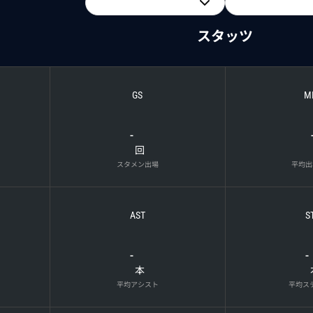
スタッツ
GS
M
-
回
スタメン出場
平均出
AST
S
-
-
本
平均アシスト
平均ス