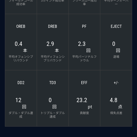
フィールドゴール
3ポイント成功率
フリースロー成功
平均ターンオーバ
成功率
率
ー
OREB
DREB
PF
EJECT
0.4
2.9
2.3
0
本
本
回
回
平均オフェンシブ
平均ディフェンシ
平均パーソナルフ
退場
リバウンド
ブリバウンド
ァウル
DD2
TD3
EFF
+/-
12
0
23.2
4.8
回
回
pt
点
ダブル・ダブル達
トリプル・ダブル
貢献度
得失点差
成
達成