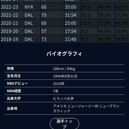
2022-23
NYK
68
35:00
24.0
49.1%
41.6%
2021-22
DAL
79
31:54
16.3
50.2%
37.3%
2020-21
DAL
68
25:00
12.6
52.3%
40.5%
2019-20
DAL
57
17:54
8.2
46.6%
35.8%
2018-19
DAL
73
21:48
9.3
46.7%
34.8%
バイオグラフィ
体格
188cm / 86kg
生年月日
1996年8月31日
NBAデビュー
2018年
NBA経歴
7年
出身大学
ビラノバ大学
アメリカ ニュージャージー州 ニューブラン
出身地
ズウィック
選手トッ
プ