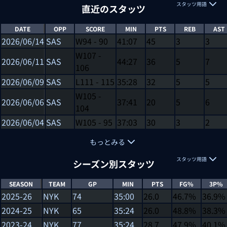
スタッツ用語
直近のスタッツ
DATE
OPP
SCORE
MIN
PTS
REB
AST
2026/06/14
SAS
W
94
-
90
41:07
45
3
3
W
107
-
2026/06/11
SAS
44:27
36
5
7
106
2026/06/09
SAS
L
111
-
115
35:28
32
5
5
W
105
-
2026/06/06
SAS
37:41
20
5
6
104
2026/06/04
SAS
W
105
-
95
37:03
30
3
2
もっとみる
スタッツ用語
シーズン別スタッツ
SEASON
TEAM
GP
MIN
PTS
FG%
3P%
2025-26
NYK
74
35:00
26.0
46.7%
36.9%
2024-25
NYK
65
35:24
26.0
48.8%
38.3%
2023-24
NYK
77
35:24
28.7
47.9%
40.1%