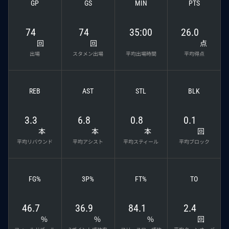
GP
GS
MIN
PTS
74
74
35:00
26.0
回
回
点
出場
スタメン出場
平均出場時間
平均得点
REB
AST
STL
BLK
3.3
6.8
0.8
0.1
本
本
本
回
平均リバウンド
平均アシスト
平均スティール
平均ブロック
FG%
3P%
FT%
TO
46.7
36.9
84.1
2.4
%
%
%
回