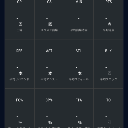
GP
GS
MIN
PTS
-
-
-
-
回
回
点
出場
スタメン出場
平均出場時間
平均得点
REB
AST
STL
BLK
-
-
-
-
本
本
本
回
平均リバウンド
平均アシスト
平均スティール
平均ブロック
FG%
3P%
FT%
TO
-
-
-
-
%
%
%
回