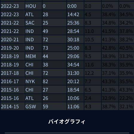
2022-23
HOU
0
0:00
0.0
0.0%
0.0%
2022-23
ATL
28
14:42
4.5
38.4%
34.5%
2021-22
SAC
25
25:36
8.3
34.8%
34.2%
2021-22
IND
49
28:54
11.0
41.5%
37.8%
2020-21
IND
72
30:18
10.5
41.3%
38.2%
2019-20
IND
73
25:00
8.3
42.8%
40.5%
2018-19
MEM
44
29:06
9.5
38.9%
33.3%
2018-19
CHI
38
34:54
11.6
38.3%
35.9%
2017-18
CHI
72
31:30
12.2
37.1%
35.9%
2016-17
NYK
82
20:12
7.7
43.3%
35.5%
2015-16
CHI
27
18:54
6.5
41.3%
43.3%
2015-16
ATL
26
10:06
2.4
32.9%
22.2%
2014-15
GSW
59
11:06
4.3
38.7%
32.1%
バイオグラフィ