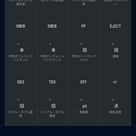
フィールドゴール
3ポイント成功率
フリースロー成功
平均ターンオーバ
成功率
率
ー
OREB
DREB
PF
EJECT
-
-
-
-
本
本
回
回
平均オフェンシブ
平均ディフェンシ
平均パーソナルフ
退場
リバウンド
ブリバウンド
ァウル
DD2
TD3
EFF
+/-
-
-
-
-
回
回
pt
点
ダブル・ダブル達
トリプル・ダブル
貢献度
得失点差
成
達成