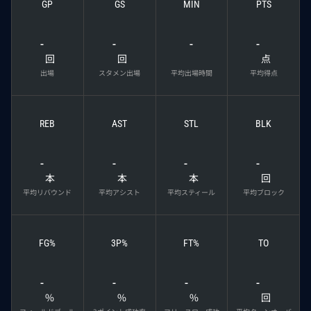
GP
GS
MIN
PTS
-
-
-
-
回
回
点
出場
スタメン出場
平均出場時間
平均得点
REB
AST
STL
BLK
-
-
-
-
本
本
本
回
平均リバウンド
平均アシスト
平均スティール
平均ブロック
FG%
3P%
FT%
TO
-
-
-
-
%
%
%
回