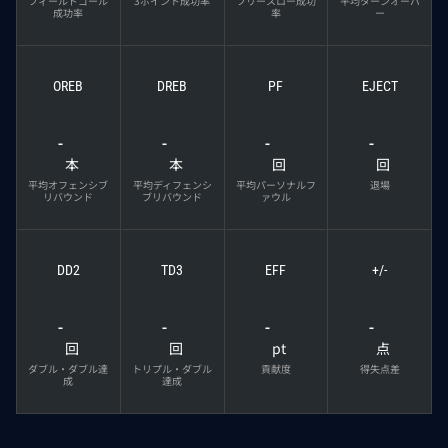
フィールドゴール
3ポイント成功率
フリースロー成功
平均ターンオーバ
成功率
率
ー
OREB
DREB
PF
EJECT
-
-
-
-
本
本
回
回
平均オフェンシブ
平均ディフェンシ
平均パーソナルフ
退場
リバウンド
ブリバウンド
ァウル
DD2
TD3
EFF
+/-
-
-
-
-
回
回
pt
点
ダブル・ダブル達
トリプル・ダブル
貢献度
得失点差
成
達成