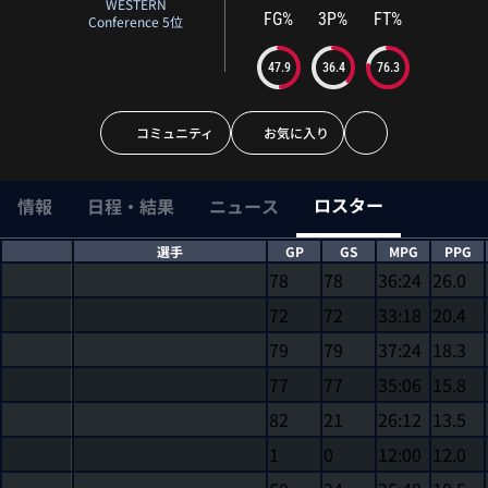
WESTERN
FG%
3P%
FT%
Conference 5位
47.9
36.4
76.3
コミュニティ
お気に入り
ロスター
情報
日程・結果
ニュース
選手
GP
GS
MPG
PPG
78
78
36:24
26.0
72
72
33:18
20.4
79
79
37:24
18.3
77
77
35:06
15.8
82
21
26:12
13.5
1
0
12:00
12.0