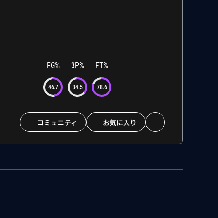
FG%
3P%
FT%
46.7
34.5
78.6
コミュニティ
お気に入り