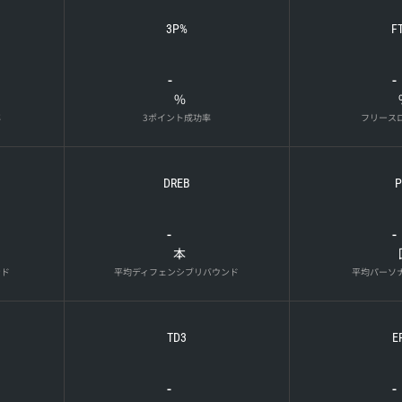
3P%
F
-
-
%
率
3ポイント成功率
フリース
DREB
P
-
-
本
ンド
平均ディフェンシブリバウンド
平均パーソ
TD3
E
-
-