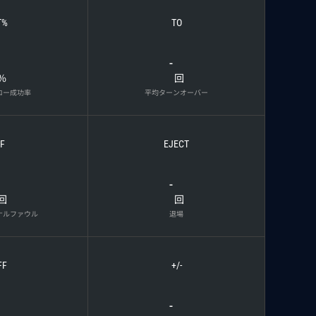
T%
TO
-
%
回
ロー成功率
平均ターンオーバー
F
EJECT
-
回
回
ナルファウル
退場
FF
+/-
-