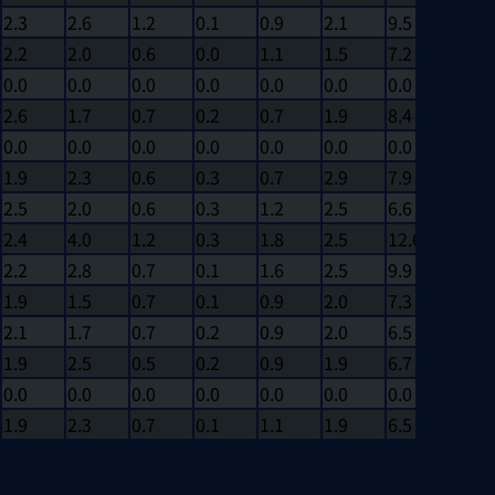
2.3
2.6
1.2
0.1
0.9
2.1
9.5
0
2.2
2.0
0.6
0.0
1.1
1.5
7.2
0
0.0
0.0
0.0
0.0
0.0
0.0
0.0
0
2.6
1.7
0.7
0.2
0.7
1.9
8.4
0
0.0
0.0
0.0
0.0
0.0
0.0
0.0
0
1.9
2.3
0.6
0.3
0.7
2.9
7.9
0
2.5
2.0
0.6
0.3
1.2
2.5
6.6
0
2.4
4.0
1.2
0.3
1.8
2.5
12.6
0
2.2
2.8
0.7
0.1
1.6
2.5
9.9
1
1.9
1.5
0.7
0.1
0.9
2.0
7.3
1
2.1
1.7
0.7
0.2
0.9
2.0
6.5
0
1.9
2.5
0.5
0.2
0.9
1.9
6.7
0
0.0
0.0
0.0
0.0
0.0
0.0
0.0
0
1.9
2.3
0.7
0.1
1.1
1.9
6.5
0