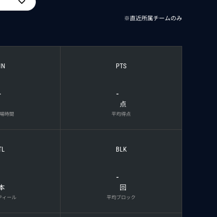
※直近所属チームのみ
IN
PTS
-
-
点
場時間
平均得点
TL
BLK
-
本
回
ティール
平均ブロック