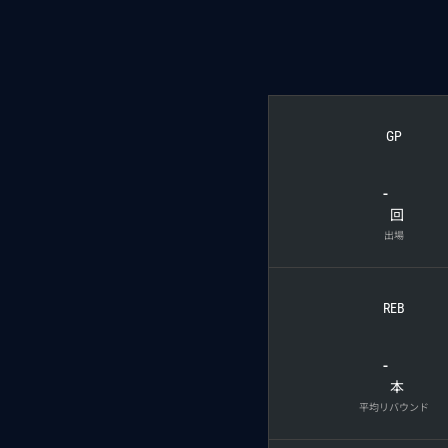
GP
-
回
出場
REB
-
本
平均リバウンド