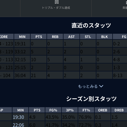
回
トリプル・ダブル達成
貢
直近のスタッツ
CORE
MIN
PTS
REB
AST
STL
BLK
FG
4
-
123
19:31
0
0
1
0
0
0-2
8
-
119
33:12
5
2
2
0
0
2-6
0
-
113
32:15
10
5
4
1
0
4-8
9
-
121
25:15
2
2
0
0
0
1-3
-
104
36:04
21
4
2
2
0
8-13
もっとみる
シーズン別スタッツ
GP
MIN
PTS
FG%
3P%
FT%
OREB
DREB
19:30
4.9
43.5%
35.0%
76.9%
0.1
1.5
22:06
6.0
41.7%
34.2%
72.7%
0.3
1.4