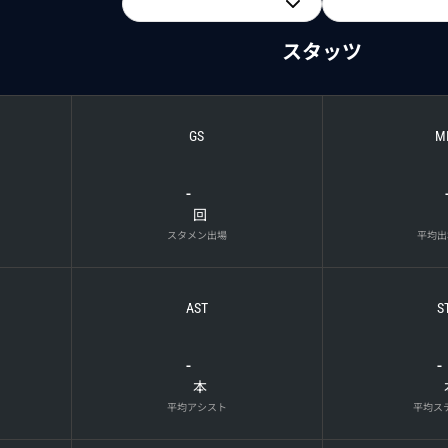
スタッツ
GS
M
-
回
スタメン出場
平均出
AST
S
-
-
本
平均アシスト
平均ス