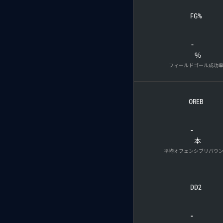
FG%
-
%
フィールドゴール成功
OREB
-
本
平均オフェンシブリバウ
DD2
-