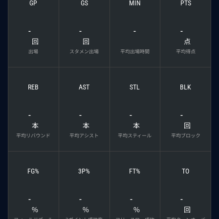
GP
GS
MIN
PTS
-
-
-
-
回
回
点
出場
スタメン出場
平均出場時間
平均得点
REB
AST
STL
BLK
-
-
-
-
本
本
本
回
平均リバウンド
平均アシスト
平均スティール
平均ブロック
FG%
3P%
FT%
TO
-
-
-
-
%
%
%
回