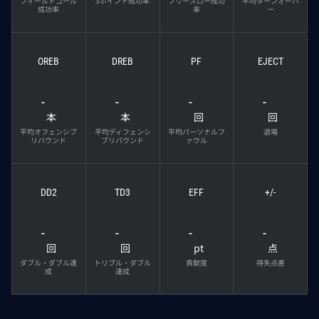
フィールドゴール
3ポイント成功率
フリースロー成功
平均ターンオーバ
成功率
率
ー
OREB
DREB
PF
EJECT
-
-
-
-
本
本
回
回
平均オフェンシブ
平均ディフェンシ
平均パーソナルフ
退場
リバウンド
ブリバウンド
ァウル
DD2
TD3
EFF
+/-
-
-
-
-
回
回
pt
点
ダブル・ダブル達
トリプル・ダブル
貢献度
得失点差
成
達成