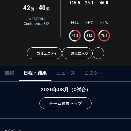
115.5
25.1
46.0
42
40
-
勝
敗
WESTERN
FG%
3P%
FT%
Conference 8位
45.3
34.3
76.5
コミュニティ
お気に入り
日程・結果
情報
ニュース
ロスター
2026年08月
（
0
試合）
チーム順位トップ
お知らせ